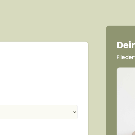
Dei
Fliede