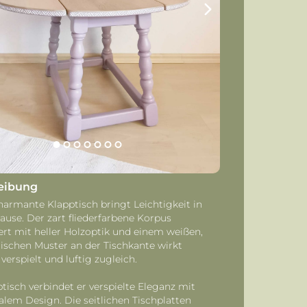
eibung
harmante Klapptisch bringt Leichtigkeit in
ause. Der zart fliederfarbene Korpus
rt mit heller Holzoptik und einem weißen,
schen Muster an der Tischkante wirkt
verspielt und luftig zugleich.
ptisch verbindet er verspielte Eleganz mit
alem Design. Die seitlichen Tischplatten