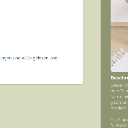
ungen
und
AGBs
gelesen und
Beschr
Dieser c
dein Zuh
kombinie
geometri
modern, 
Als Klap
funktion