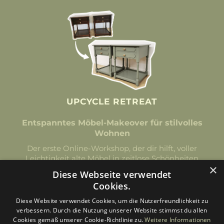
UPCYCLE RETREAT
Entspanntes Möbel-Makeover für stilvolles
Wohnen
Der erste Online-Workshop, der dir hilft, voller
Leichtigkeit alte Möbel in zeitlose Schönheiten
×
zu verwandeln – ganz ohne Vorkenntnisse.
Diese Webseite verwendet
Cookies.
Zum Upcycle Retreat
Diese Website verwendet Cookies, um die Nutzerfreundlichkeit zu
verbessern. Durch die Nutzung unserer Website stimmst du allen
Cookies gemäß unserer Cookie-Richtlinie zu.
Weitere Informationen