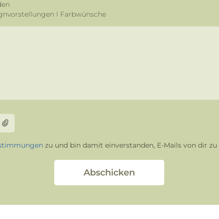
den
gnvorstellungen I Farbwünsche
estimmungen
zu und bin damit einverstanden, E-Mails von dir zu 
Abschicken