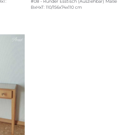
xT:
#08 - Runder Esstisch (Ausziehbar) Maße
BxHxT: 110/156x74x110 cm