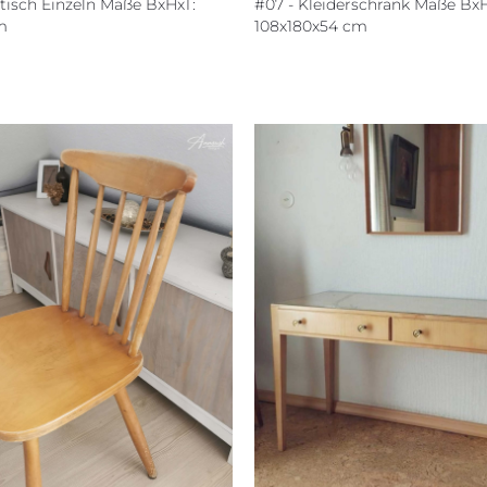
tisch Einzeln Maße BxHxT:
#07 - Kleiderschrank Maße BxH
m
108x180x54 cm