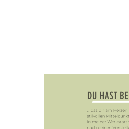
... das dir am Herzen
stilvollen Mittelpun
In meiner Werkstatt 
nach deinen Vorstel