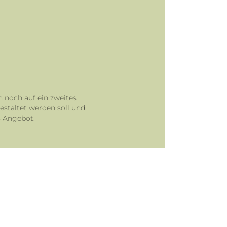
n noch auf ein zweites
estaltet werden soll und
s Angebot.