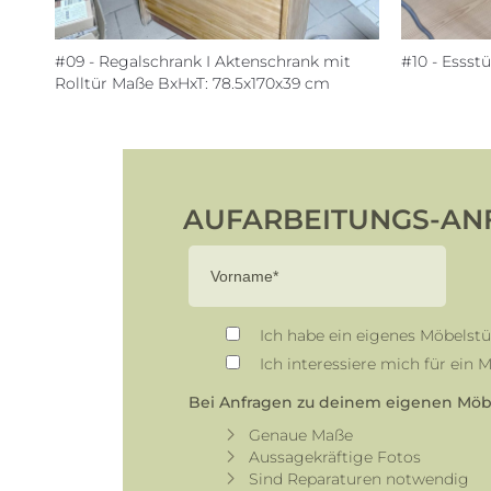
#09 - Regalschrank I Aktenschrank mit
#10 - Essst
Rolltür Maße BxHxT: 78.5x170x39 cm
AUFARBEITUNGS-AN
Ich habe ein eigenes Möbelstü
Ich interessiere mich für ein
Bei Anfragen zu deinem eigenen Möbel
Genaue Maße
Aussagekräftige Fotos
Sind Reparaturen notwendig