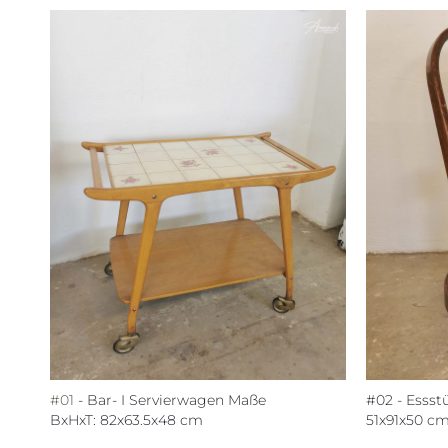
#01
- Bar- I Servierwagen Maße
#02 - Essst
BxHxT: 82x63.5x48 cm
51x91x50 c