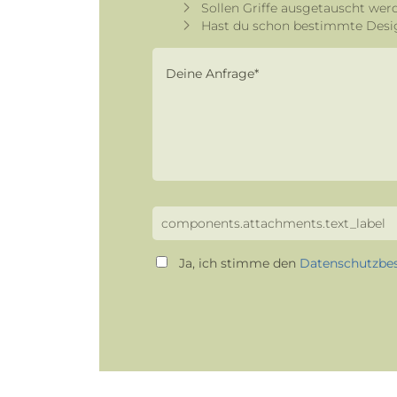
Sollen Griffe ausgetauscht wer
Hast du schon bestimmte Desi
components.attachments.text_label
Ja, ich stimme den
Datenschutzb