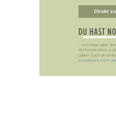
Direkt z
... möchtest aber de
Wirf einen Blick in 
Leben. Such dir einf
kontaktiere mich üb