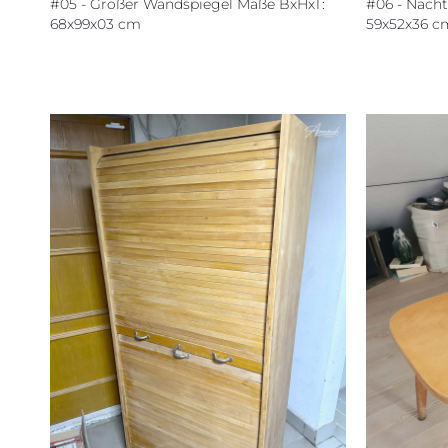
#05 - Großer Wandspiegel Maße BxHxT:
#06 - Nacht
68x99x03 cm
59x52x36 c