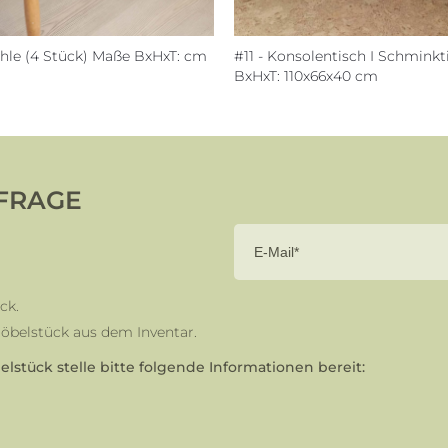
ühle (4 Stück) Maße BxHxT: cm
#11 - Konsolentisch I Schmink
BxHxT: 110x66x40 cm
FRAGE
ck.
 Möbelstück aus dem Inventar.
stück stelle bitte folgende Informationen bereit: