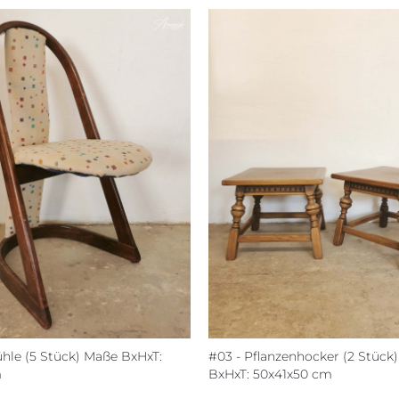
ühle (5 Stück) Maße BxHxT:
#03 - Pflanzenhocker (2 Stück
m
BxHxT: 50x41x50 cm