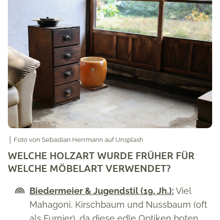
│ Foto von
Sebastian Herrmann
auf Unsplash
WELCHE HOLZART WURDE FRÜHER FÜR
WELCHE MÖBELART VERWENDET?
Biedermeier & Jugendstil (19. Jh.):
Viel
Mahagoni, Kirschbaum und Nussbaum (oft
als Furnier), da diese edle Optiken boten.